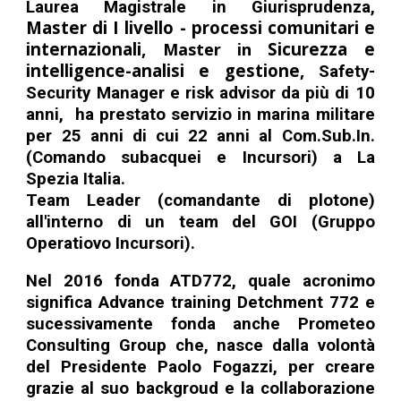
Laurea Magistrale in Giurisprudenza,
Master di I livello - processi comunitari e
internazionali,
Sicurezza e
Master in
intelligence-analisi e gestione,
Safety
-
Security
M
anager e risk advisor da più di 10
anni, ha prestato servizio in marina militare
per 2
5
anni di cui 22 a
nni
al Com.Sub.In.
(Comando subacquei e Incursori) a La
Spezia Italia.
Team Leader (comandante di plotone)
all'interno di un team del GOI (Gr
uppo
Operatiovo Incursori).
Nel 2016 fonda ATD772, quale acronimo
significa Advance training Detchment 772 e
sucessivamente fonda anche
Prometeo
Consulting Group
che, nasce dalla volontà
del Presidente Paolo Fogazzi, per creare
grazie al suo backgroud e la co
llaborazione